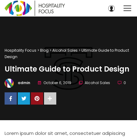
Hospitality Focus
>
Blog
>
Alcohol Sales
>
Ultimate Guide to Product
Design
Ultimate Guide to Product Design
admin
October 6, 2019
Alcohol Sales
0
Lorem ipsum dolor sit amet, consectetuer adipiscing